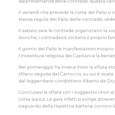
rappresentanze delle contrade; questa cerimon
Il venerdì che precede la corsa del Palio si
stesse regole del Palio delle contrade, ved
Il sabato sera le contrade organizzano la 
storiche, i contradaioli incitano il proprio f
Il giorno del Palio le manifestazioni inizian
l’investitura religiosa dei Capitani e la bened
Nel pomeriggio ha invece inizio la sfilata st
sfilano seguite dal Carroccio, su sui è issat
dal leggendario condottiero Alberto da Gius
Conclusasi la sfilata con i suggestivi onori 
corsa ippica. La gara infatti si svolge attr
traguardo della rispettiva batteria corrono 