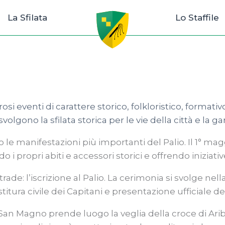
La Sfilata
Lo Staffile
 eventi di carattere storico, folkloristico, formativ
gono la sfilata storica per le vie della città e la ga
 le manifestazioni più importanti del Palio. Il 1° magg
i propri abiti e accessori storici e offrendo iniziativ
rade: l’iscrizione al Palio. La cerimonia si svolge ne
stitura civile dei Capitani e presentazione ufficiale d
i San Magno prende luogo la veglia della croce di Arib