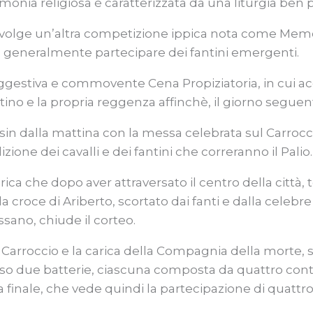
ia religiosa è caratterizzata da una liturgia ben pre
 svolge un’altra competizione ippica nota come Memori
e generalmente partecipare dei fantini emergenti.
suggestiva e commovente Cena Propiziatoria, in cui 
antino e la propria reggenza affinchè, il giorno seguen
o sin dalla mattina con la messa celebrata sul Carroc
izione dei cavalli e dei fantini che correranno il Palio.
orica che dopo aver attraversato il centro della città,
a la croce di Ariberto, scortato dai fanti e dalla cel
sano, chiude il corteo.
al Carroccio e la carica della Compagnia della morte, s
averso due batterie, ciascuna composta da quattro con
la finale, che vede quindi la partecipazione di quattr